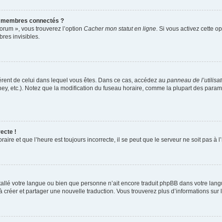
s membres connectés ?
forum », vous trouverez l’option
Cacher mon statut en ligne
. Si vous activez cette o
es invisibles.
ifférent de celui dans lequel vous êtes. Dans ce cas, accédez au
panneau de l’utilisa
ney, etc.). Notez que la modification du fuseau horaire, comme la plupart des para
ecte !
aire et que l’heure est toujours incorrecte, il se peut que le serveur ne soit pas à
installé votre langue ou bien que personne n’ait encore traduit phpBB dans votre l
s à créer et partager une nouvelle traduction. Vous trouverez plus d’informations sur l