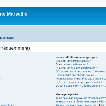
me Marseille
réquemment)
s fréquemment)
Niveaux d’utilisateurs et groupes
Que sont les administrateurs ?
Que sont les modérateurs ?
Que sont les groupes d’utilisateurs ?
Où trouver la liste des groupes d’utilisateur
Comment devenir chef de groupe ?
 ?!
Pourquoi certains membres apparaissent dan
Qu’est-ce qu’un « Groupe par défaut » ?
Qu’est-ce que le lien « L’équipe du forum » 
Messagerie privée
Je ne peux pas envoyer de messages privé
Je reçois sans arrêt des messages indésira
 connectés ?
J’ai reçu un spam ou un courriel abusif d’u