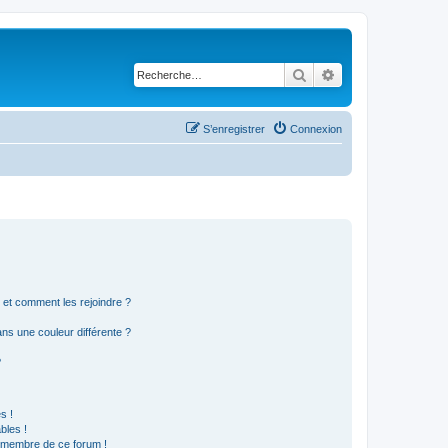
Rechercher
Recherche avancé
S’enregistrer
Connexion
s et comment les rejoindre ?
s une couleur différente ?
?
s !
bles !
n membre de ce forum !