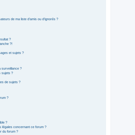
ateurs de ma liste d’amis ou d’ignorés ?
sultat ?
anche ?!
ages et sujets ?
a surveillance ?
 sujets ?
es de sujets ?
orum ?
ible ?
ns légales concernant ce forum ?
r du forum ?