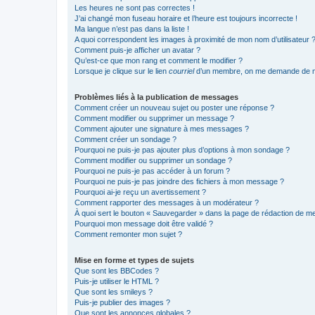
Les heures ne sont pas correctes !
J’ai changé mon fuseau horaire et l’heure est toujours incorrecte !
Ma langue n’est pas dans la liste !
A quoi correspondent les images à proximité de mon nom d’utilisateur 
Comment puis-je afficher un avatar ?
Qu’est-ce que mon rang et comment le modifier ?
Lorsque je clique sur le lien
courriel
d’un membre, on me demande de m
Problèmes liés à la publication de messages
Comment créer un nouveau sujet ou poster une réponse ?
Comment modifier ou supprimer un message ?
Comment ajouter une signature à mes messages ?
Comment créer un sondage ?
Pourquoi ne puis-je pas ajouter plus d’options à mon sondage ?
Comment modifier ou supprimer un sondage ?
Pourquoi ne puis-je pas accéder à un forum ?
Pourquoi ne puis-je pas joindre des fichiers à mon message ?
Pourquoi ai-je reçu un avertissement ?
Comment rapporter des messages à un modérateur ?
À quoi sert le bouton « Sauvegarder » dans la page de rédaction de 
Pourquoi mon message doit être validé ?
Comment remonter mon sujet ?
Mise en forme et types de sujets
Que sont les BBCodes ?
Puis-je utiliser le HTML ?
Que sont les smileys ?
Puis-je publier des images ?
Que sont les annonces globales ?