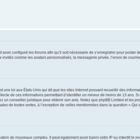
t avoir configuré les forums afin qu’il soit nécessaire de s’enregistrer pour poster
x invités comme les avatars personnalisés, la messagerie privée, l’envoi de courri
t une loi aux États-Unis qui dit que les sites Internet pouvant recueillir des infor
ollecte de ces informations permettant d’identifier un mineur de moins de 13 ans. S
tez un conseiller juridique pour obtenir son avis. Notez que phpBB Limited et les pr
gales de toutes sortes, à l’exception de celles mentionnées dans la question « Qui
réation de nouveaux comptes. Il peut également avoir banni votre IP ou interdit le no