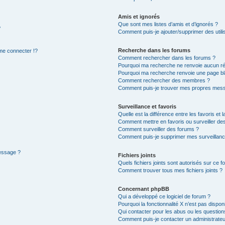
Amis et ignorés
Que sont mes listes d’amis et d’ignorés ?
?
Comment puis-je ajouter/supprimer des utilis
Recherche dans les forums
e connecter !?
Comment rechercher dans les forums ?
Pourquoi ma recherche ne renvoie aucun ré
Pourquoi ma recherche renvoie une page bl
Comment rechercher des membres ?
Comment puis-je trouver mes propres mess
Surveillance et favoris
Quelle est la différence entre les favoris et l
Comment mettre en favoris ou surveiller des
Comment surveiller des forums ?
Comment puis-je supprimer mes surveillanc
message ?
Fichiers joints
Quels fichiers joints sont autorisés sur ce f
Comment trouver tous mes fichiers joints ?
Concernant phpBB
Qui a développé ce logiciel de forum ?
Pourquoi la fonctionnalité X n’est pas dispon
Qui contacter pour les abus ou les questio
Comment puis-je contacter un administrateu