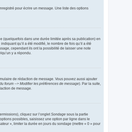
nregistré pour écrire un message. Une liste des options
 (quelquefois dans une durée limitée après sa publication) en
iquant qu’il a été modifié, le nombre de fois qu’il a été
sage, cependant ils ont la possibilité de laisser une note
elqu’un y a répondu.
rmulaire de rédaction de message. Vous pouvez aussi ajouter
du forum --> Modifier les préférences de message
). Par la suite,
daction de message.
ermissions), cliquez sur l’onglet
Sondage
sous la partie
ptions possibles, saisissez une option par ligne dans le
ateur », limiter la durée en jours du sondage (mettre « 0 » pour