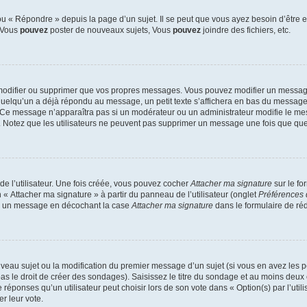
 « Répondre » depuis la page d’un sujet. Il se peut que vous ayez besoin d’être e
: Vous
pouvez
poster de nouveaux sujets, Vous
pouvez
joindre des fichiers, etc.
modifier ou supprimer que vos propres messages. Vous pouvez modifier un message
lqu’un a déjà répondu au message, un petit texte s’affichera en bas du message ind
n. Ce message n’apparaîtra pas si un modérateur ou un administrateur modifie le mes
ive. Notez que les utilisateurs ne peuvent pas supprimer un message une fois que qu
e l’utilisateur. Une fois créée, vous pouvez cocher
Attacher ma signature
sur le fo
 « Attacher ma signature » à partir du panneau de l’utilisateur (onglet
Préférences 
 à un message en décochant la case
Attacher ma signature
dans le formulaire de ré
ouveau sujet ou la modification du premier message d’un sujet (si vous en avez les p
 le droit de créer des sondages). Saisissez le titre du sondage et au moins deux o
onses qu’un utilisateur peut choisir lors de son vote dans « Option(s) par l’utilis
er leur vote.