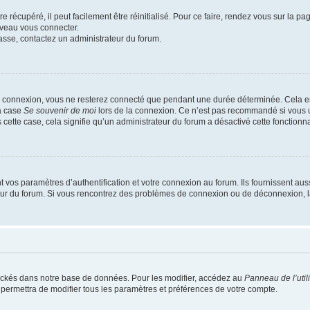
 récupéré, il peut facilement être réinitialisé. Pour ce faire, rendez vous sur la p
uveau vous connecter.
passe, contactez un administrateur du forum.
e connexion, vous ne resterez connecté que pendant une durée déterminée. Cela em
la case
Se souvenir de moi
lors de la connexion. Ce n’est pas recommandé si vous u
s cette case, cela signifie qu’un administrateur du forum a désactivé cette fonctionna
os paramètres d’authentification et votre connexion au forum. Ils fournissent aussi
teur du forum. Si vous rencontrez des problèmes de connexion ou de déconnexion, l
ockés dans notre base de données. Pour les modifier, accédez au
Panneau de l’util
 permettra de modifier tous les paramètres et préférences de votre compte.