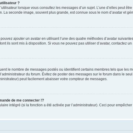
tilisateur ?
utilisateur lorsque vous consultez les messages d’un sujet. L’une d’elles peut êtr
rum. La seconde image, souvent plus grande, est connue sous le nom d’avatar et 
s pouvez ajouter un avatar en utilisant l’une des quatre méthodes d’avatar suivantes 
ont ils sont mis à disposition. Si vous ne pouvez pas utiliser d’avatar, contactez un
iquent le nombre de messages postés ou identifient certains membres tels que les 
ar l’administrateur du forum. Évitez de poster des messages sur le forum dans le seu
ministrateur) peut facilement abaisser votre compteur de messages.
mande de me connecter !?
re intégré (si la fonction a été activée par l’administrateur). Ceci pour empêcher l’u