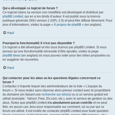
Qui a développé ce logiciel de forum ?
Ce logiciel (dans sa version non modifiée) est développé et distribué par
phpBB Limited
, qui en a les droits d’auteur. Il est publié sous la licence
publique générale GNU version 2 (GPL-2.0) et peut être diffusé librement. Pour
plus d’informations, visitez la page «
À propos de phpBB
» (en anglais).
Haut
Pourquoi la fonctionnalité X n’est pas disponible ?
Ce logiciel a été développé et mis sous licence par phpBB Limited. Si vous
pensez qu’une fonctionnalité nécessite d’être ajoutée, visitez la page
phpBB Ideas
(en anglais) où vous pouvez voter pour des idées proposées ou
en suggérer de nouvelles.
Haut
Qui contacter pour les abus ou les questions légales concernant ce
forum ?
Contactez n’importe lequel des administrateurs de la liste « L’équipe du
forum ». Si vous restez sans réponse alors prenez contact avec le propriétaire
du domaine (en faisant une
recherche sur whois
) ou si un service gratuit est
utilisé (exemple : Yahoo!, Free, f2s.com, etc.), avec le service de gestion ou des
abus. Notez que phpBB Limited
n’a absolument aucun contrôle
et ne peut
être, en aucun cas, tenu pour responsable sur
comment
,
où
ou
par qui
ce
forum est utilisé. Il est inutile de contacter phpBB Limited pour toute question