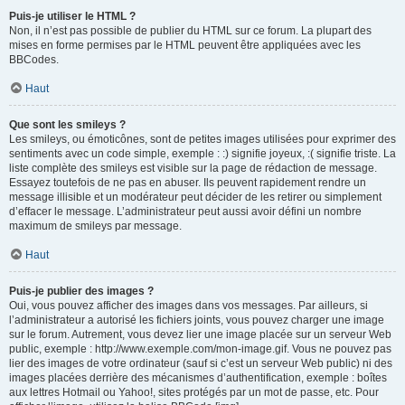
Puis-je utiliser le HTML ?
Non, il n’est pas possible de publier du HTML sur ce forum. La plupart des
mises en forme permises par le HTML peuvent être appliquées avec les
BBCodes.
Haut
Que sont les smileys ?
Les smileys, ou émoticônes, sont de petites images utilisées pour exprimer des
sentiments avec un code simple, exemple : :) signifie joyeux, :( signifie triste. La
liste complète des smileys est visible sur la page de rédaction de message.
Essayez toutefois de ne pas en abuser. Ils peuvent rapidement rendre un
message illisible et un modérateur peut décider de les retirer ou simplement
d’effacer le message. L’administrateur peut aussi avoir défini un nombre
maximum de smileys par message.
Haut
Puis-je publier des images ?
Oui, vous pouvez afficher des images dans vos messages. Par ailleurs, si
l’administrateur a autorisé les fichiers joints, vous pouvez charger une image
sur le forum. Autrement, vous devez lier une image placée sur un serveur Web
public, exemple : http://www.exemple.com/mon-image.gif. Vous ne pouvez pas
lier des images de votre ordinateur (sauf si c’est un serveur Web public) ni des
images placées derrière des mécanismes d’authentification, exemple : boîtes
aux lettres Hotmail ou Yahoo!, sites protégés par un mot de passe, etc. Pour