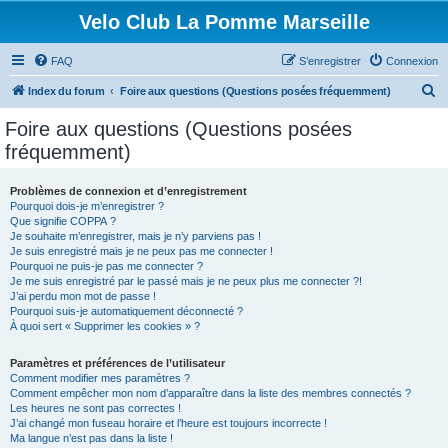
Velo Club La Pomme Marseille
FAQ
S’enregistrer
Connexion
R
Index du forum
Foire aux questions (Questions posées fréquemment)
e
Foire aux questions (Questions posées
c
fréquemment)
h
e
Problèmes de connexion et d’enregistrement
Pourquoi dois-je m’enregistrer ?
r
Que signifie COPPA ?
c
Je souhaite m’enregistrer, mais je n’y parviens pas !
Je suis enregistré mais je ne peux pas me connecter !
h
Pourquoi ne puis-je pas me connecter ?
Je me suis enregistré par le passé mais je ne peux plus me connecter ?!
e
J’ai perdu mon mot de passe !
r
Pourquoi suis-je automatiquement déconnecté ?
À quoi sert « Supprimer les cookies » ?
Paramètres et préférences de l’utilisateur
Comment modifier mes paramètres ?
Comment empêcher mon nom d’apparaître dans la liste des membres connectés ?
Les heures ne sont pas correctes !
J’ai changé mon fuseau horaire et l’heure est toujours incorrecte !
Ma langue n’est pas dans la liste !