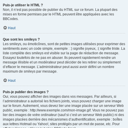
Puis-je utiliser le HTML ?
Non, il n’est pas possible de publier du HTML sur ce forum. La plupart des
mises en forme permises par le HTML peuvent être appliquées avec les
BBCodes.
Haut
Que sont les smileys ?
Les smileys, ou émoticônes, sont de petites images utilisées pour exprimer des
sentiments avec un code simple, exemple : :) signifie joyeux, :( signifie triste. La
liste complète des smileys est visible sur la page de rédaction de message.
Essayez toutefois de ne pas en abuser. Ils peuvent rapidement rendre un
message illisible et un modérateur peut décider de les retirer ou simplement
d’effacer le message. L’administrateur peut aussi avoir défini un nombre
maximum de smileys par message.
Haut
Puis-je publier des images ?
Oui, vous pouvez afficher des images dans vos messages. Par ailleurs, si
l’administrateur a autorisé les fichiers joints, vous pouvez charger une image
sur le forum. Autrement, vous devez lier une image placée sur un serveur Web
public, exemple : http://www.exemple.com/mon-image.gif. Vous ne pouvez pas
lier des images de votre ordinateur (sauf si c’est un serveur Web public) ni des
images placées derrière des mécanismes d’authentification, exemple : boîtes
aux lettres Hotmail ou Yahoo!, sites protégés par un mot de passe, etc. Pour