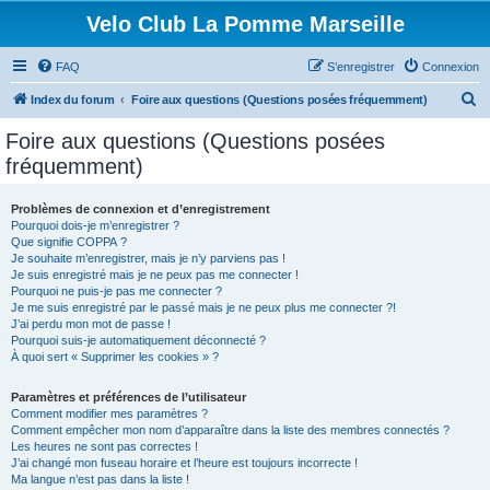
Velo Club La Pomme Marseille
FAQ
S’enregistrer
Connexion
R
Index du forum
Foire aux questions (Questions posées fréquemment)
e
Foire aux questions (Questions posées
c
fréquemment)
h
e
Problèmes de connexion et d’enregistrement
Pourquoi dois-je m’enregistrer ?
r
Que signifie COPPA ?
c
Je souhaite m’enregistrer, mais je n’y parviens pas !
Je suis enregistré mais je ne peux pas me connecter !
h
Pourquoi ne puis-je pas me connecter ?
Je me suis enregistré par le passé mais je ne peux plus me connecter ?!
e
J’ai perdu mon mot de passe !
r
Pourquoi suis-je automatiquement déconnecté ?
À quoi sert « Supprimer les cookies » ?
Paramètres et préférences de l’utilisateur
Comment modifier mes paramètres ?
Comment empêcher mon nom d’apparaître dans la liste des membres connectés ?
Les heures ne sont pas correctes !
J’ai changé mon fuseau horaire et l’heure est toujours incorrecte !
Ma langue n’est pas dans la liste !