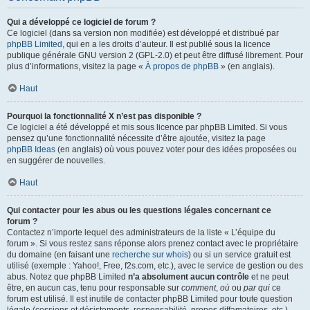
Qui a développé ce logiciel de forum ?
Ce logiciel (dans sa version non modifiée) est développé et distribué par
phpBB Limited
, qui en a les droits d’auteur. Il est publié sous la licence
publique générale GNU version 2 (GPL-2.0) et peut être diffusé librement. Pour
plus d’informations, visitez la page «
À propos de phpBB
» (en anglais).
Haut
Pourquoi la fonctionnalité X n’est pas disponible ?
Ce logiciel a été développé et mis sous licence par phpBB Limited. Si vous
pensez qu’une fonctionnalité nécessite d’être ajoutée, visitez la page
phpBB Ideas
(en anglais) où vous pouvez voter pour des idées proposées ou
en suggérer de nouvelles.
Haut
Qui contacter pour les abus ou les questions légales concernant ce
forum ?
Contactez n’importe lequel des administrateurs de la liste « L’équipe du
forum ». Si vous restez sans réponse alors prenez contact avec le propriétaire
du domaine (en faisant une
recherche sur whois
) ou si un service gratuit est
utilisé (exemple : Yahoo!, Free, f2s.com, etc.), avec le service de gestion ou des
abus. Notez que phpBB Limited
n’a absolument aucun contrôle
et ne peut
être, en aucun cas, tenu pour responsable sur
comment
,
où
ou
par qui
ce
forum est utilisé. Il est inutile de contacter phpBB Limited pour toute question