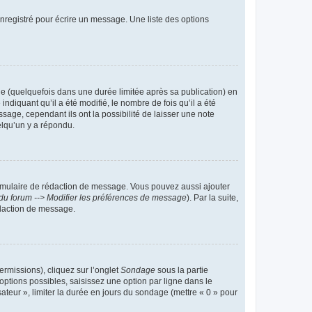
nregistré pour écrire un message. Une liste des options
 (quelquefois dans une durée limitée après sa publication) en
iquant qu’il a été modifié, le nombre de fois qu’il a été
sage, cependant ils ont la possibilité de laisser une note
elqu’un y a répondu.
rmulaire de rédaction de message. Vous pouvez aussi ajouter
du forum --> Modifier les préférences de message
). Par la suite,
daction de message.
ermissions), cliquez sur l’onglet
Sondage
sous la partie
ptions possibles, saisissez une option par ligne dans le
ateur », limiter la durée en jours du sondage (mettre « 0 » pour