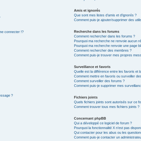
Amis et ignorés
Que sont mes listes d’amis et d’ignorés ?
?
Comment puis-je ajouter/supprimer des utilis
Recherche dans les forums
e connecter !?
Comment rechercher dans les forums ?
Pourquoi ma recherche ne renvoie aucun ré
Pourquoi ma recherche renvoie une page bl
Comment rechercher des membres ?
Comment puis-je trouver mes propres mess
Surveillance et favoris
Quelle est la différence entre les favoris et l
Comment mettre en favoris ou surveiller des
Comment surveiller des forums ?
Comment puis-je supprimer mes surveillanc
message ?
Fichiers joints
Quels fichiers joints sont autorisés sur ce f
Comment trouver tous mes fichiers joints ?
Concernant phpBB
Qui a développé ce logiciel de forum ?
Pourquoi la fonctionnalité X n’est pas dispon
Qui contacter pour les abus ou les questio
Comment puis-je contacter un administrateu