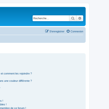
Rechercher
Recherche avancé
S’enregistrer
Connexion
s et comment les rejoindre ?
s une couleur différente ?
?
s !
bles !
n membre de ce forum !