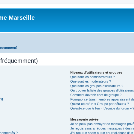
me Marseille
réquemment)
s fréquemment)
Niveaux d’utilisateurs et groupes
Que sont les administrateurs ?
Que sont les modérateurs ?
Que sont les groupes d’utilisateurs ?
Où trouver la liste des groupes d’utilisateur
Comment devenir chef de groupe ?
 ?!
Pourquoi certains membres apparaissent dan
Qu’est-ce qu’un « Groupe par défaut » ?
Qu’est-ce que le lien « L’équipe du forum » 
Messagerie privée
Je ne peux pas envoyer de messages privé
Je reçois sans arrêt des messages indésira
 connectés ?
J’ai reçu un spam ou un courriel abusif d’u