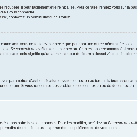
 récupéré, il peut facilement être réinitialisé. Pour ce faire, rendez vous sur la p
uveau vous connecter.
passe, contactez un administrateur du forum.
e connexion, vous ne resterez connecté que pendant une durée déterminée. Cela em
la case
Se souvenir de moi
lors de la connexion. Ce n’est pas recommandé si vous u
s cette case, cela signifie qu’un administrateur du forum a désactivé cette fonctionna
os paramètres d’authentification et votre connexion au forum. Ils fournissent aussi
teur du forum. Si vous rencontrez des problèmes de connexion ou de déconnexion, l
ockés dans notre base de données. Pour les modifier, accédez au
Panneau de l’util
 permettra de modifier tous les paramètres et préférences de votre compte.