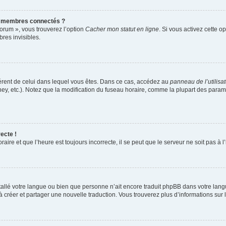
s membres connectés ?
forum », vous trouverez l’option
Cacher mon statut en ligne
. Si vous activez cette o
es invisibles.
ifférent de celui dans lequel vous êtes. Dans ce cas, accédez au
panneau de l’utilisa
ney, etc.). Notez que la modification du fuseau horaire, comme la plupart des para
ecte !
aire et que l’heure est toujours incorrecte, il se peut que le serveur ne soit pas à
installé votre langue ou bien que personne n’ait encore traduit phpBB dans votre l
s à créer et partager une nouvelle traduction. Vous trouverez plus d’informations sur l