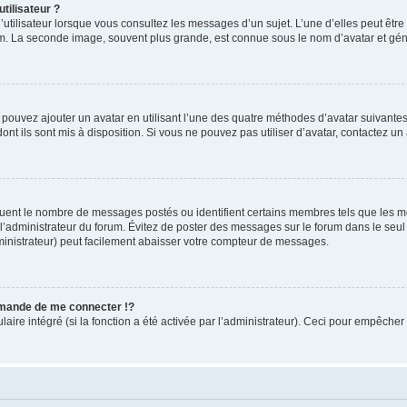
tilisateur ?
utilisateur lorsque vous consultez les messages d’un sujet. L’une d’elles peut êtr
rum. La seconde image, souvent plus grande, est connue sous le nom d’avatar et 
s pouvez ajouter un avatar en utilisant l’une des quatre méthodes d’avatar suivantes 
ont ils sont mis à disposition. Si vous ne pouvez pas utiliser d’avatar, contactez un
iquent le nombre de messages postés ou identifient certains membres tels que les 
ar l’administrateur du forum. Évitez de poster des messages sur le forum dans le seu
ministrateur) peut facilement abaisser votre compteur de messages.
mande de me connecter !?
re intégré (si la fonction a été activée par l’administrateur). Ceci pour empêcher l’u