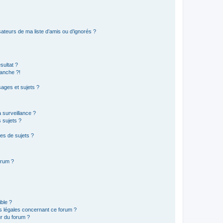
ateurs de ma liste d’amis ou d’ignorés ?
sultat ?
anche ?!
ages et sujets ?
a surveillance ?
 sujets ?
es de sujets ?
orum ?
ible ?
ns légales concernant ce forum ?
r du forum ?