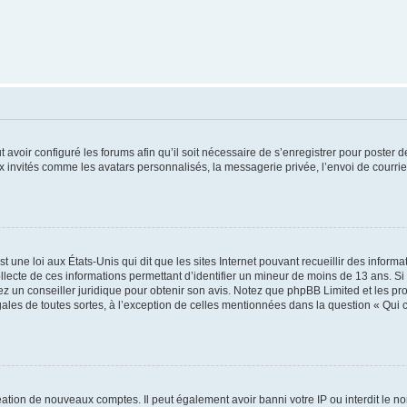
t avoir configuré les forums afin qu’il soit nécessaire de s’enregistrer pour poster
x invités comme les avatars personnalisés, la messagerie privée, l’envoi de courri
t une loi aux États-Unis qui dit que les sites Internet pouvant recueillir des infor
ollecte de ces informations permettant d’identifier un mineur de moins de 13 ans. S
tez un conseiller juridique pour obtenir son avis. Notez que phpBB Limited et les pr
gales de toutes sortes, à l’exception de celles mentionnées dans la question « Qui
réation de nouveaux comptes. Il peut également avoir banni votre IP ou interdit le no