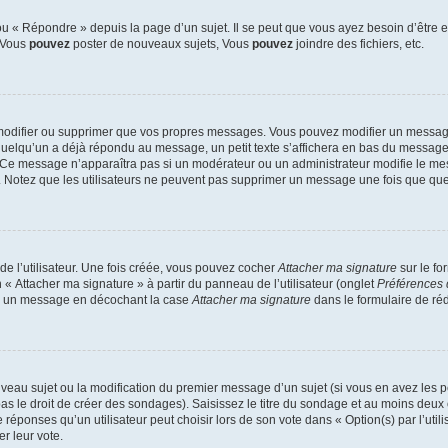
 « Répondre » depuis la page d’un sujet. Il se peut que vous ayez besoin d’être e
: Vous
pouvez
poster de nouveaux sujets, Vous
pouvez
joindre des fichiers, etc.
modifier ou supprimer que vos propres messages. Vous pouvez modifier un message
lqu’un a déjà répondu au message, un petit texte s’affichera en bas du message ind
n. Ce message n’apparaîtra pas si un modérateur ou un administrateur modifie le mes
ive. Notez que les utilisateurs ne peuvent pas supprimer un message une fois que qu
e l’utilisateur. Une fois créée, vous pouvez cocher
Attacher ma signature
sur le fo
 « Attacher ma signature » à partir du panneau de l’utilisateur (onglet
Préférences 
 à un message en décochant la case
Attacher ma signature
dans le formulaire de ré
ouveau sujet ou la modification du premier message d’un sujet (si vous en avez les p
 le droit de créer des sondages). Saisissez le titre du sondage et au moins deux o
onses qu’un utilisateur peut choisir lors de son vote dans « Option(s) par l’utilis
er leur vote.