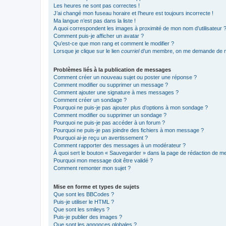
Les heures ne sont pas correctes !
J’ai changé mon fuseau horaire et l’heure est toujours incorrecte !
Ma langue n’est pas dans la liste !
A quoi correspondent les images à proximité de mon nom d’utilisateur 
Comment puis-je afficher un avatar ?
Qu’est-ce que mon rang et comment le modifier ?
Lorsque je clique sur le lien
courriel
d’un membre, on me demande de m
Problèmes liés à la publication de messages
Comment créer un nouveau sujet ou poster une réponse ?
Comment modifier ou supprimer un message ?
Comment ajouter une signature à mes messages ?
Comment créer un sondage ?
Pourquoi ne puis-je pas ajouter plus d’options à mon sondage ?
Comment modifier ou supprimer un sondage ?
Pourquoi ne puis-je pas accéder à un forum ?
Pourquoi ne puis-je pas joindre des fichiers à mon message ?
Pourquoi ai-je reçu un avertissement ?
Comment rapporter des messages à un modérateur ?
À quoi sert le bouton « Sauvegarder » dans la page de rédaction de 
Pourquoi mon message doit être validé ?
Comment remonter mon sujet ?
Mise en forme et types de sujets
Que sont les BBCodes ?
Puis-je utiliser le HTML ?
Que sont les smileys ?
Puis-je publier des images ?
Que sont les annonces globales ?