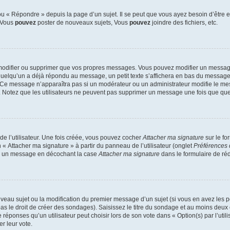
 « Répondre » depuis la page d’un sujet. Il se peut que vous ayez besoin d’être e
: Vous
pouvez
poster de nouveaux sujets, Vous
pouvez
joindre des fichiers, etc.
modifier ou supprimer que vos propres messages. Vous pouvez modifier un message
lqu’un a déjà répondu au message, un petit texte s’affichera en bas du message ind
n. Ce message n’apparaîtra pas si un modérateur ou un administrateur modifie le mes
ive. Notez que les utilisateurs ne peuvent pas supprimer un message une fois que qu
e l’utilisateur. Une fois créée, vous pouvez cocher
Attacher ma signature
sur le fo
 « Attacher ma signature » à partir du panneau de l’utilisateur (onglet
Préférences 
 à un message en décochant la case
Attacher ma signature
dans le formulaire de ré
ouveau sujet ou la modification du premier message d’un sujet (si vous en avez les p
 le droit de créer des sondages). Saisissez le titre du sondage et au moins deux o
onses qu’un utilisateur peut choisir lors de son vote dans « Option(s) par l’utilis
er leur vote.