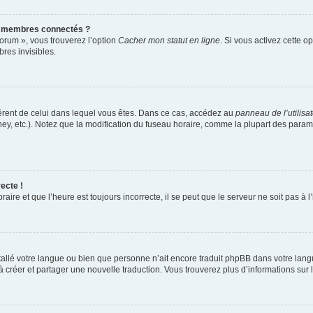
s membres connectés ?
forum », vous trouverez l’option
Cacher mon statut en ligne
. Si vous activez cette o
es invisibles.
ifférent de celui dans lequel vous êtes. Dans ce cas, accédez au
panneau de l’utilisa
ney, etc.). Notez que la modification du fuseau horaire, comme la plupart des para
ecte !
aire et que l’heure est toujours incorrecte, il se peut que le serveur ne soit pas à
installé votre langue ou bien que personne n’ait encore traduit phpBB dans votre l
s à créer et partager une nouvelle traduction. Vous trouverez plus d’informations sur l