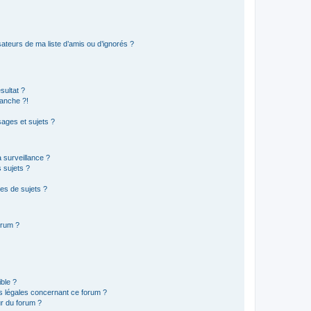
ateurs de ma liste d’amis ou d’ignorés ?
sultat ?
anche ?!
ages et sujets ?
a surveillance ?
 sujets ?
es de sujets ?
orum ?
ible ?
ns légales concernant ce forum ?
r du forum ?