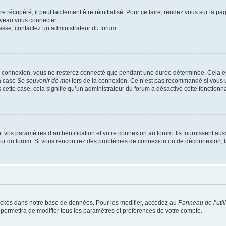
 récupéré, il peut facilement être réinitialisé. Pour ce faire, rendez vous sur la p
uveau vous connecter.
passe, contactez un administrateur du forum.
e connexion, vous ne resterez connecté que pendant une durée déterminée. Cela em
la case
Se souvenir de moi
lors de la connexion. Ce n’est pas recommandé si vous u
s cette case, cela signifie qu’un administrateur du forum a désactivé cette fonctionna
os paramètres d’authentification et votre connexion au forum. Ils fournissent aussi
teur du forum. Si vous rencontrez des problèmes de connexion ou de déconnexion, l
ockés dans notre base de données. Pour les modifier, accédez au
Panneau de l’util
 permettra de modifier tous les paramètres et préférences de votre compte.