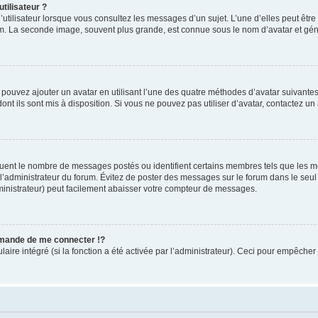
tilisateur ?
utilisateur lorsque vous consultez les messages d’un sujet. L’une d’elles peut êtr
rum. La seconde image, souvent plus grande, est connue sous le nom d’avatar et 
s pouvez ajouter un avatar en utilisant l’une des quatre méthodes d’avatar suivantes 
ont ils sont mis à disposition. Si vous ne pouvez pas utiliser d’avatar, contactez un
iquent le nombre de messages postés ou identifient certains membres tels que les 
ar l’administrateur du forum. Évitez de poster des messages sur le forum dans le seu
ministrateur) peut facilement abaisser votre compteur de messages.
mande de me connecter !?
re intégré (si la fonction a été activée par l’administrateur). Ceci pour empêcher l’u