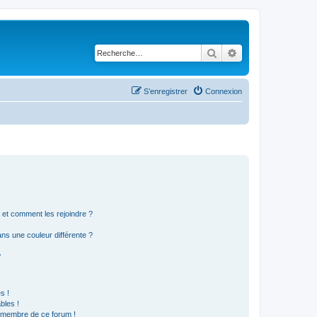
Rechercher
Recherche avancé
S’enregistrer
Connexion
s et comment les rejoindre ?
s une couleur différente ?
?
s !
bles !
n membre de ce forum !