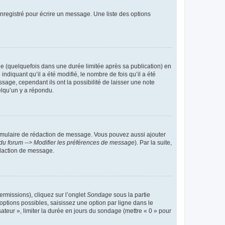
nregistré pour écrire un message. Une liste des options
 (quelquefois dans une durée limitée après sa publication) en
iquant qu’il a été modifié, le nombre de fois qu’il a été
sage, cependant ils ont la possibilité de laisser une note
elqu’un y a répondu.
rmulaire de rédaction de message. Vous pouvez aussi ajouter
du forum --> Modifier les préférences de message
). Par la suite,
daction de message.
ermissions), cliquez sur l’onglet
Sondage
sous la partie
ptions possibles, saisissez une option par ligne dans le
ateur », limiter la durée en jours du sondage (mettre « 0 » pour