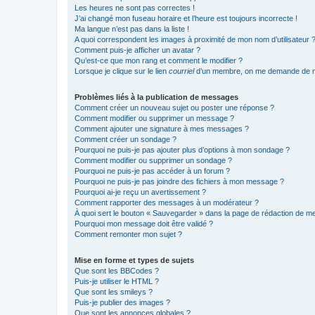
Les heures ne sont pas correctes !
J’ai changé mon fuseau horaire et l’heure est toujours incorrecte !
Ma langue n’est pas dans la liste !
A quoi correspondent les images à proximité de mon nom d’utilisateur 
Comment puis-je afficher un avatar ?
Qu’est-ce que mon rang et comment le modifier ?
Lorsque je clique sur le lien
courriel
d’un membre, on me demande de m
Problèmes liés à la publication de messages
Comment créer un nouveau sujet ou poster une réponse ?
Comment modifier ou supprimer un message ?
Comment ajouter une signature à mes messages ?
Comment créer un sondage ?
Pourquoi ne puis-je pas ajouter plus d’options à mon sondage ?
Comment modifier ou supprimer un sondage ?
Pourquoi ne puis-je pas accéder à un forum ?
Pourquoi ne puis-je pas joindre des fichiers à mon message ?
Pourquoi ai-je reçu un avertissement ?
Comment rapporter des messages à un modérateur ?
À quoi sert le bouton « Sauvegarder » dans la page de rédaction de 
Pourquoi mon message doit être validé ?
Comment remonter mon sujet ?
Mise en forme et types de sujets
Que sont les BBCodes ?
Puis-je utiliser le HTML ?
Que sont les smileys ?
Puis-je publier des images ?
Que sont les annonces globales ?