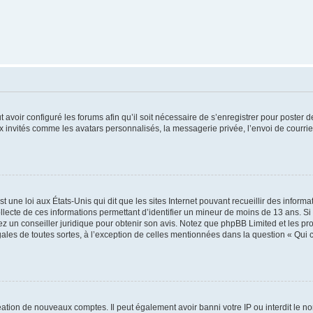
t avoir configuré les forums afin qu’il soit nécessaire de s’enregistrer pour poster
x invités comme les avatars personnalisés, la messagerie privée, l’envoi de courri
t une loi aux États-Unis qui dit que les sites Internet pouvant recueillir des infor
ollecte de ces informations permettant d’identifier un mineur de moins de 13 ans. S
tez un conseiller juridique pour obtenir son avis. Notez que phpBB Limited et les pr
gales de toutes sortes, à l’exception de celles mentionnées dans la question « Qui
réation de nouveaux comptes. Il peut également avoir banni votre IP ou interdit le no