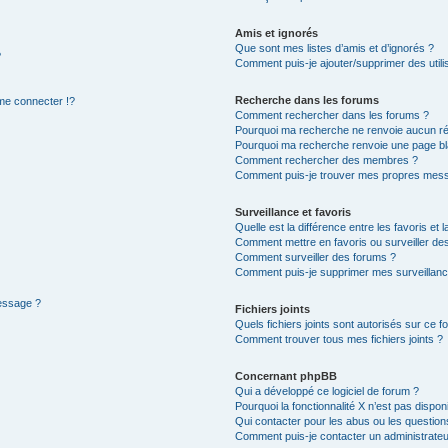
Amis et ignorés
Que sont mes listes d’amis et d’ignorés ?
?
Comment puis-je ajouter/supprimer des utilis
Recherche dans les forums
e connecter !?
Comment rechercher dans les forums ?
Pourquoi ma recherche ne renvoie aucun ré
Pourquoi ma recherche renvoie une page bl
Comment rechercher des membres ?
Comment puis-je trouver mes propres mess
Surveillance et favoris
Quelle est la différence entre les favoris et l
Comment mettre en favoris ou surveiller des
Comment surveiller des forums ?
Comment puis-je supprimer mes surveillanc
message ?
Fichiers joints
Quels fichiers joints sont autorisés sur ce f
Comment trouver tous mes fichiers joints ?
Concernant phpBB
Qui a développé ce logiciel de forum ?
Pourquoi la fonctionnalité X n’est pas dispon
Qui contacter pour les abus ou les questio
Comment puis-je contacter un administrateu