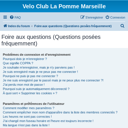
Velo Club La Pomme Marseille
FAQ
S’enregistrer
Connexion
R
Index du forum
Foire aux questions (Questions posées fréquemment)
e
Foire aux questions (Questions posées
c
fréquemment)
h
e
Problèmes de connexion et d’enregistrement
Pourquoi dois-je m’enregistrer ?
r
Que signifie COPPA ?
c
Je souhaite m’enregistrer, mais je n’y parviens pas !
Je suis enregistré mais je ne peux pas me connecter !
h
Pourquoi ne puis-je pas me connecter ?
Je me suis enregistré par le passé mais je ne peux plus me connecter ?!
e
J’ai perdu mon mot de passe !
r
Pourquoi suis-je automatiquement déconnecté ?
À quoi sert « Supprimer les cookies » ?
Paramètres et préférences de l’utilisateur
Comment modifier mes paramètres ?
Comment empêcher mon nom d’apparaître dans la liste des membres connectés ?
Les heures ne sont pas correctes !
J’ai changé mon fuseau horaire et l’heure est toujours incorrecte !
Ma langue n’est pas dans la liste !