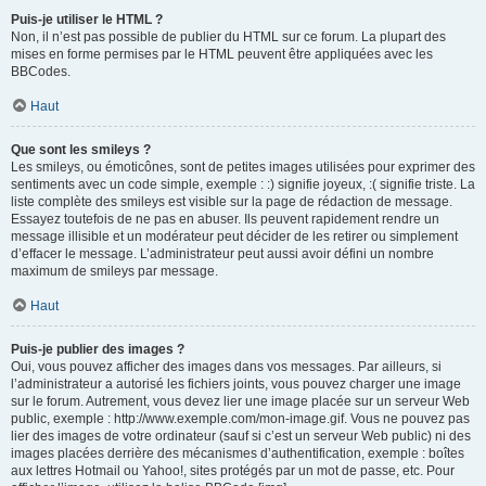
Puis-je utiliser le HTML ?
Non, il n’est pas possible de publier du HTML sur ce forum. La plupart des
mises en forme permises par le HTML peuvent être appliquées avec les
BBCodes.
Haut
Que sont les smileys ?
Les smileys, ou émoticônes, sont de petites images utilisées pour exprimer des
sentiments avec un code simple, exemple : :) signifie joyeux, :( signifie triste. La
liste complète des smileys est visible sur la page de rédaction de message.
Essayez toutefois de ne pas en abuser. Ils peuvent rapidement rendre un
message illisible et un modérateur peut décider de les retirer ou simplement
d’effacer le message. L’administrateur peut aussi avoir défini un nombre
maximum de smileys par message.
Haut
Puis-je publier des images ?
Oui, vous pouvez afficher des images dans vos messages. Par ailleurs, si
l’administrateur a autorisé les fichiers joints, vous pouvez charger une image
sur le forum. Autrement, vous devez lier une image placée sur un serveur Web
public, exemple : http://www.exemple.com/mon-image.gif. Vous ne pouvez pas
lier des images de votre ordinateur (sauf si c’est un serveur Web public) ni des
images placées derrière des mécanismes d’authentification, exemple : boîtes
aux lettres Hotmail ou Yahoo!, sites protégés par un mot de passe, etc. Pour