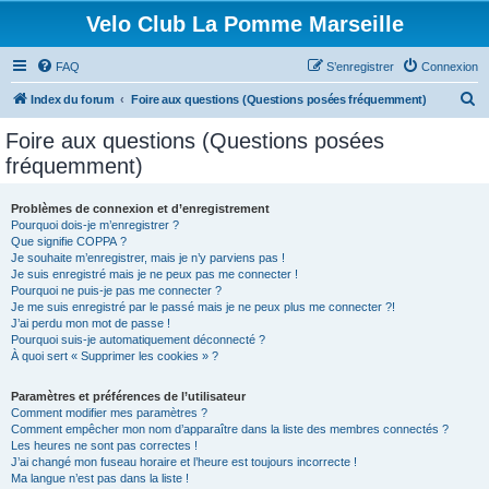
Velo Club La Pomme Marseille
FAQ
S’enregistrer
Connexion
R
Index du forum
Foire aux questions (Questions posées fréquemment)
e
Foire aux questions (Questions posées
c
fréquemment)
h
e
Problèmes de connexion et d’enregistrement
Pourquoi dois-je m’enregistrer ?
r
Que signifie COPPA ?
c
Je souhaite m’enregistrer, mais je n’y parviens pas !
Je suis enregistré mais je ne peux pas me connecter !
h
Pourquoi ne puis-je pas me connecter ?
Je me suis enregistré par le passé mais je ne peux plus me connecter ?!
e
J’ai perdu mon mot de passe !
r
Pourquoi suis-je automatiquement déconnecté ?
À quoi sert « Supprimer les cookies » ?
Paramètres et préférences de l’utilisateur
Comment modifier mes paramètres ?
Comment empêcher mon nom d’apparaître dans la liste des membres connectés ?
Les heures ne sont pas correctes !
J’ai changé mon fuseau horaire et l’heure est toujours incorrecte !
Ma langue n’est pas dans la liste !