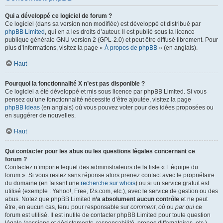
Qui a développé ce logiciel de forum ?
Ce logiciel (dans sa version non modifiée) est développé et distribué par
phpBB Limited
, qui en a les droits d’auteur. Il est publié sous la licence
publique générale GNU version 2 (GPL-2.0) et peut être diffusé librement. Pour
plus d’informations, visitez la page «
À propos de phpBB
» (en anglais).
Haut
Pourquoi la fonctionnalité X n’est pas disponible ?
Ce logiciel a été développé et mis sous licence par phpBB Limited. Si vous
pensez qu’une fonctionnalité nécessite d’être ajoutée, visitez la page
phpBB Ideas
(en anglais) où vous pouvez voter pour des idées proposées ou
en suggérer de nouvelles.
Haut
Qui contacter pour les abus ou les questions légales concernant ce
forum ?
Contactez n’importe lequel des administrateurs de la liste « L’équipe du
forum ». Si vous restez sans réponse alors prenez contact avec le propriétaire
du domaine (en faisant une
recherche sur whois
) ou si un service gratuit est
utilisé (exemple : Yahoo!, Free, f2s.com, etc.), avec le service de gestion ou des
abus. Notez que phpBB Limited
n’a absolument aucun contrôle
et ne peut
être, en aucun cas, tenu pour responsable sur
comment
,
où
ou
par qui
ce
forum est utilisé. Il est inutile de contacter phpBB Limited pour toute question