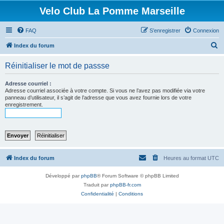
Velo Club La Pomme Marseille
FAQ
S’enregistrer
Connexion
R
Index du forum
e
Réinitialiser le mot de passse
c
h
Adresse courriel :
Adresse courriel associée à votre compte. Si vous ne l’avez pas modifiée via votre
e
panneau d’utilisateur, il s’agit de l’adresse que vous avez fournie lors de votre
enregistrement.
r
c
h
e
r
Index du forum
Heures au format
UTC
Développé par
phpBB
® Forum Software © phpBB Limited
Traduit par
phpBB-fr.com
Confidentialité
|
Conditions