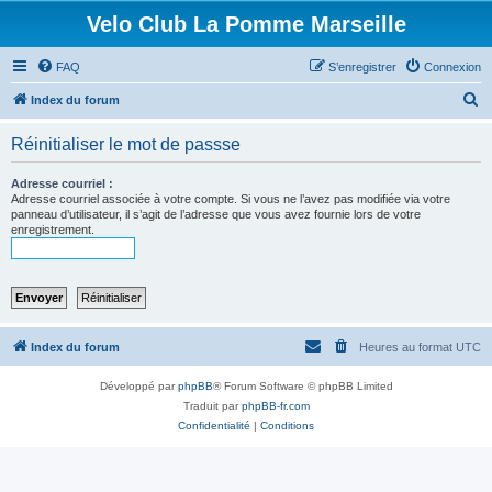
Velo Club La Pomme Marseille
FAQ
S’enregistrer
Connexion
R
Index du forum
e
Réinitialiser le mot de passse
c
h
Adresse courriel :
Adresse courriel associée à votre compte. Si vous ne l’avez pas modifiée via votre
e
panneau d’utilisateur, il s’agit de l’adresse que vous avez fournie lors de votre
enregistrement.
r
c
h
e
r
Index du forum
Heures au format
UTC
Développé par
phpBB
® Forum Software © phpBB Limited
Traduit par
phpBB-fr.com
Confidentialité
|
Conditions