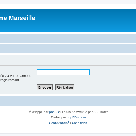
me Marseille
iée via votre panneau
enregistrement.
Développé par
phpBB
® Forum Software © phpBB Limited
Traduit par
phpBB-fr.com
Confidentialité
|
Conditions