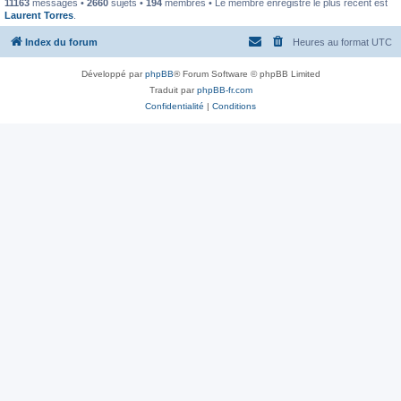
11163
messages •
2660
sujets •
194
membres • Le membre enregistré le plus récent est
Laurent Torres
.
Index du forum
Heures au format
UTC
Développé par
phpBB
® Forum Software © phpBB Limited
Traduit par
phpBB-fr.com
Confidentialité
|
Conditions