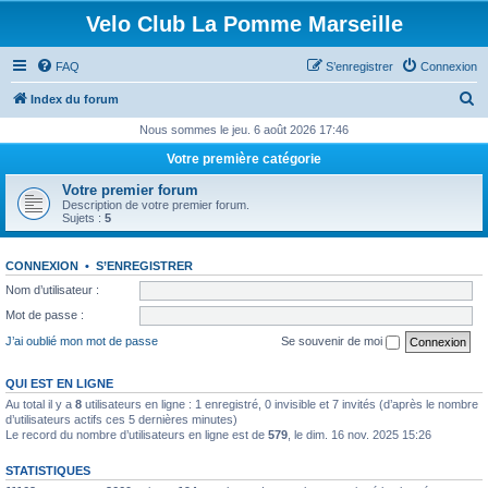
Velo Club La Pomme Marseille
FAQ
S’enregistrer
Connexion
R
Index du forum
e
Nous sommes le jeu. 6 août 2026 17:46
c
Votre première catégorie
h
Votre premier forum
e
Description de votre premier forum.
Sujets :
5
r
c
CONNEXION
•
S’ENREGISTRER
h
Nom d’utilisateur :
e
Mot de passe :
r
J’ai oublié mon mot de passe
Se souvenir de moi
QUI EST EN LIGNE
Au total il y a
8
utilisateurs en ligne : 1 enregistré, 0 invisible et 7 invités (d’après le nombre
d’utilisateurs actifs ces 5 dernières minutes)
Le record du nombre d’utilisateurs en ligne est de
579
, le dim. 16 nov. 2025 15:26
STATISTIQUES