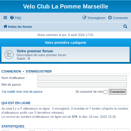
Velo Club La Pomme Marseille
FAQ
S’enregistrer
Connexion
R
Index du forum
e
Nous sommes le jeu. 6 août 2026 17:51
c
Votre première catégorie
h
Votre premier forum
e
Description de votre premier forum.
Sujets :
5
r
c
CONNEXION
•
S’ENREGISTRER
h
Nom d’utilisateur :
e
Mot de passe :
r
J’ai oublié mon mot de passe
Se souvenir de moi
QUI EST EN LIGNE
Au total il y a
7
utilisateurs en ligne : 0 enregistré, 0 invisible et 7 invités (d’après le nombre
d’utilisateurs actifs ces 5 dernières minutes)
Le record du nombre d’utilisateurs en ligne est de
579
, le dim. 16 nov. 2025 15:26
STATISTIQUES