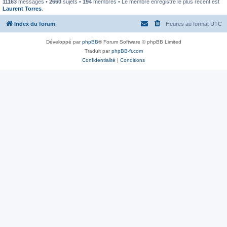
11163
messages •
2660
sujets •
194
membres • Le membre enregistré le plus récent est
Laurent Torres
.
Index du forum
Heures au format
UTC
Développé par
phpBB
® Forum Software © phpBB Limited
Traduit par
phpBB-fr.com
Confidentialité
|
Conditions