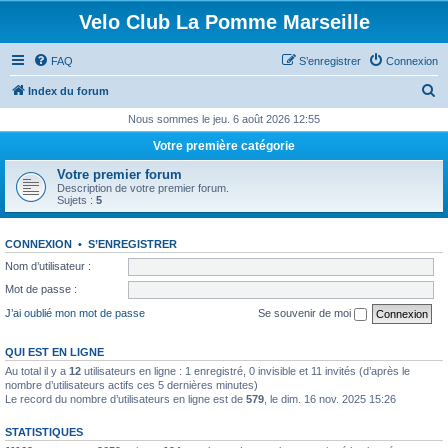
Velo Club La Pomme Marseille
FAQ
S’enregistrer
Connexion
R
Index du forum
e
Nous sommes le jeu. 6 août 2026 12:55
c
Votre première catégorie
h
Votre premier forum
e
Description de votre premier forum.
Sujets :
5
r
c
CONNEXION
•
S’ENREGISTRER
h
Nom d’utilisateur :
e
Mot de passe :
r
J’ai oublié mon mot de passe
Se souvenir de moi
QUI EST EN LIGNE
Au total il y a
12
utilisateurs en ligne : 1 enregistré, 0 invisible et 11 invités (d’après le
nombre d’utilisateurs actifs ces 5 dernières minutes)
Le record du nombre d’utilisateurs en ligne est de
579
, le dim. 16 nov. 2025 15:26
STATISTIQUES