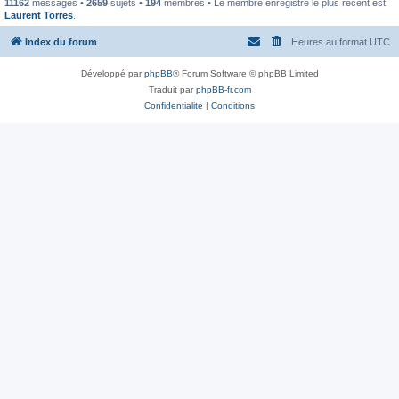
11162
messages •
2659
sujets •
194
membres • Le membre enregistré le plus récent est
Laurent Torres
.
Index du forum
Heures au format
UTC
Développé par
phpBB
® Forum Software © phpBB Limited
Traduit par
phpBB-fr.com
Confidentialité
|
Conditions