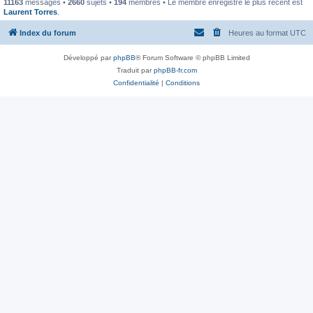
11163
messages •
2660
sujets •
194
membres • Le membre enregistré le plus récent est
Laurent Torres
.
Index du forum
Heures au format
UTC
Développé par
phpBB
® Forum Software © phpBB Limited
Traduit par
phpBB-fr.com
Confidentialité
|
Conditions