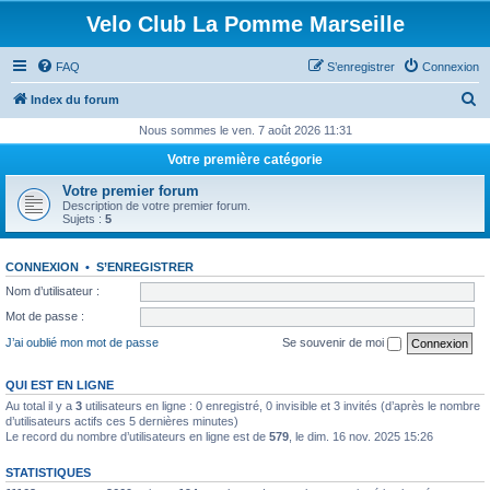
Velo Club La Pomme Marseille
FAQ
S’enregistrer
Connexion
R
Index du forum
e
Nous sommes le ven. 7 août 2026 11:31
c
Votre première catégorie
h
Votre premier forum
e
Description de votre premier forum.
Sujets :
5
r
c
CONNEXION
•
S’ENREGISTRER
h
Nom d’utilisateur :
e
Mot de passe :
r
J’ai oublié mon mot de passe
Se souvenir de moi
QUI EST EN LIGNE
Au total il y a
3
utilisateurs en ligne : 0 enregistré, 0 invisible et 3 invités (d’après le nombre
d’utilisateurs actifs ces 5 dernières minutes)
Le record du nombre d’utilisateurs en ligne est de
579
, le dim. 16 nov. 2025 15:26
STATISTIQUES