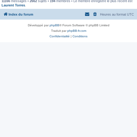
11166
messages •
2662
sujets •
194
membres • Le membre enregistré le plus récent est
Laurent Torres
.
Index du forum
Heures au format
UTC
Développé par
phpBB
® Forum Software © phpBB Limited
Traduit par
phpBB-fr.com
Confidentialité
|
Conditions