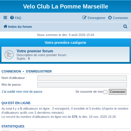
Velo Club La Pomme Marseille
FAQ
S’enregistrer
Connexion
R
Index du forum
e
Nous sommes le dim. 9 août 2026 15:04
c
Votre première catégorie
h
Votre premier forum
e
Description de votre premier forum.
Sujets :
5
r
c
CONNEXION
•
S’ENREGISTRER
h
Nom d’utilisateur :
e
Mot de passe :
r
J’ai oublié mon mot de passe
Se souvenir de moi
QUI EST EN LIGNE
Au total il y a
5
utilisateurs en ligne : 0 enregistré, 0 invisible et 5 invités (d’après le nombre
d’utilisateurs actifs ces 5 dernières minutes)
Le record du nombre d’utilisateurs en ligne est de
579
, le dim. 16 nov. 2025 15:26
STATISTIQUES