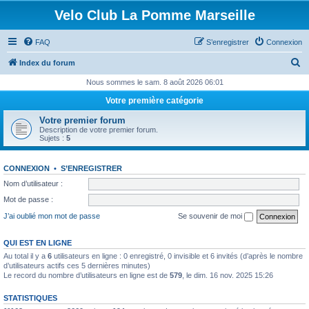
Velo Club La Pomme Marseille
FAQ
S’enregistrer
Connexion
R
Index du forum
e
Nous sommes le sam. 8 août 2026 06:01
c
Votre première catégorie
h
Votre premier forum
e
Description de votre premier forum.
Sujets :
5
r
c
CONNEXION
•
S’ENREGISTRER
h
Nom d’utilisateur :
e
Mot de passe :
r
J’ai oublié mon mot de passe
Se souvenir de moi
QUI EST EN LIGNE
Au total il y a
6
utilisateurs en ligne : 0 enregistré, 0 invisible et 6 invités (d’après le nombre
d’utilisateurs actifs ces 5 dernières minutes)
Le record du nombre d’utilisateurs en ligne est de
579
, le dim. 16 nov. 2025 15:26
STATISTIQUES