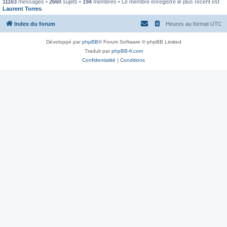
11163
messages •
2660
sujets •
194
membres • Le membre enregistré le plus récent est
Laurent Torres
.
Index du forum
Heures au format
UTC
Développé par
phpBB
® Forum Software © phpBB Limited
Traduit par
phpBB-fr.com
Confidentialité
|
Conditions