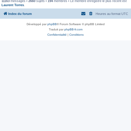
11163
messages •
2660
sujets •
194
membres • Le membre enregistré le plus récent est
Laurent Torres
.
Index du forum
Heures au format
UTC
Développé par
phpBB
® Forum Software © phpBB Limited
Traduit par
phpBB-fr.com
Confidentialité
|
Conditions