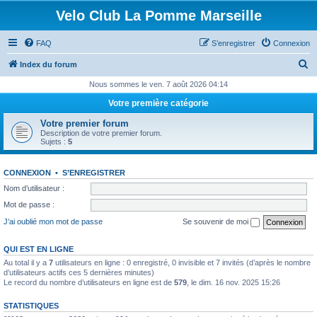
Velo Club La Pomme Marseille
FAQ
S’enregistrer
Connexion
R
Index du forum
e
Nous sommes le ven. 7 août 2026 04:14
c
Votre première catégorie
h
Votre premier forum
e
Description de votre premier forum.
Sujets :
5
r
c
CONNEXION
•
S’ENREGISTRER
h
Nom d’utilisateur :
e
Mot de passe :
r
J’ai oublié mon mot de passe
Se souvenir de moi
QUI EST EN LIGNE
Au total il y a
7
utilisateurs en ligne : 0 enregistré, 0 invisible et 7 invités (d’après le nombre
d’utilisateurs actifs ces 5 dernières minutes)
Le record du nombre d’utilisateurs en ligne est de
579
, le dim. 16 nov. 2025 15:26
STATISTIQUES