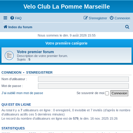
Velo Club La Pomme Marseille
FAQ
S’enregistrer
Connexion
R
Index du forum
e
Nous sommes le dim. 9 août 2026 15:55
c
Votre première catégorie
h
Votre premier forum
e
Description de votre premier forum.
Sujets :
5
r
c
CONNEXION
•
S’ENREGISTRER
h
Nom d’utilisateur :
e
Mot de passe :
r
J’ai oublié mon mot de passe
Se souvenir de moi
QUI EST EN LIGNE
Au total il y a
7
utilisateurs en ligne : 0 enregistré, 0 invisible et 7 invités (d’après le nombre
d’utilisateurs actifs ces 5 dernières minutes)
Le record du nombre d’utilisateurs en ligne est de
579
, le dim. 16 nov. 2025 15:26
STATISTIQUES