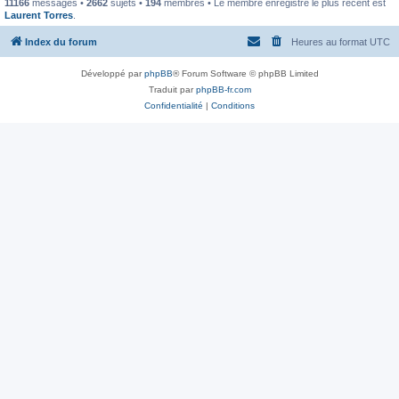
11166
messages •
2662
sujets •
194
membres • Le membre enregistré le plus récent est
Laurent Torres
.
Index du forum
Heures au format
UTC
Développé par
phpBB
® Forum Software © phpBB Limited
Traduit par
phpBB-fr.com
Confidentialité
|
Conditions