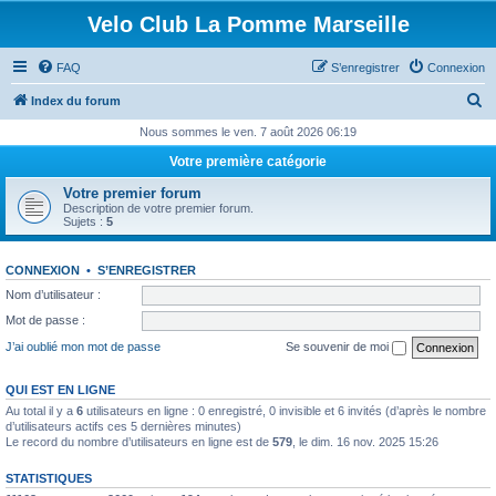
Velo Club La Pomme Marseille
FAQ
S’enregistrer
Connexion
R
Index du forum
e
Nous sommes le ven. 7 août 2026 06:19
c
Votre première catégorie
h
Votre premier forum
e
Description de votre premier forum.
Sujets :
5
r
c
CONNEXION
•
S’ENREGISTRER
h
Nom d’utilisateur :
e
Mot de passe :
r
J’ai oublié mon mot de passe
Se souvenir de moi
QUI EST EN LIGNE
Au total il y a
6
utilisateurs en ligne : 0 enregistré, 0 invisible et 6 invités (d’après le nombre
d’utilisateurs actifs ces 5 dernières minutes)
Le record du nombre d’utilisateurs en ligne est de
579
, le dim. 16 nov. 2025 15:26
STATISTIQUES