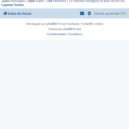
11163
messages •
2660
sujets •
194
membres • Le membre enregistré le plus récent est
Laurent Torres
.
Index du forum
Heures au format
UTC
Développé par
phpBB
® Forum Software © phpBB Limited
Traduit par
phpBB-fr.com
Confidentialité
|
Conditions