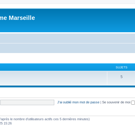
me Marseille
SUJETS
5
J’ai oublié mon mot de passe
|
Se souvenir de moi
 (d’après le nombre d’utilisateurs actifs ces 5 dernières minutes)
025 15:26