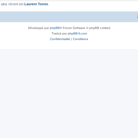
 plus récent est
Laurent Torres
.
Développé par
phpBB
® Forum Software © phpBB Limited
Traduit par
phpBB-fr.com
Confidentialité
|
Conditions