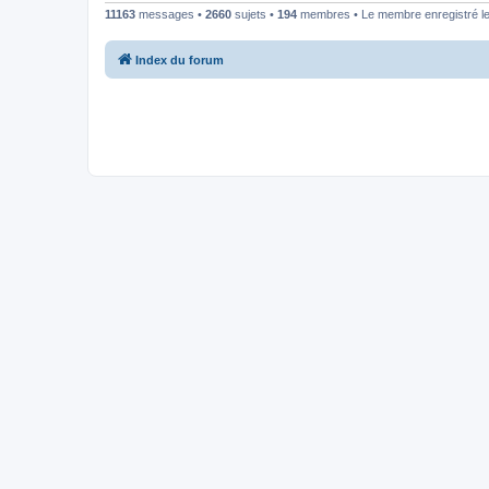
11163
messages •
2660
sujets •
194
membres • Le membre enregistré le
Index du forum