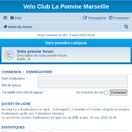
Velo Club La Pomme Marseille
FAQ
S’enregistrer
Connexion
R
Index du forum
e
Nous sommes le dim. 9 août 2026 04:50
c
Votre première catégorie
h
Votre premier forum
e
Description de votre premier forum.
Sujets :
5
r
c
CONNEXION
•
S’ENREGISTRER
h
Nom d’utilisateur :
e
Mot de passe :
r
J’ai oublié mon mot de passe
Se souvenir de moi
QUI EST EN LIGNE
Au total il y a
4
utilisateurs en ligne : 0 enregistré, 0 invisible et 4 invités (d’après le nombre
d’utilisateurs actifs ces 5 dernières minutes)
Le record du nombre d’utilisateurs en ligne est de
579
, le dim. 16 nov. 2025 15:26
STATISTIQUES