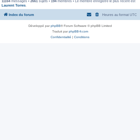
11164
messages •
2661
sujets •
194
membres • Le membre enregistré le plus récent est
Laurent Torres
.
Index du forum
Heures au format
UTC
Développé par
phpBB
® Forum Software © phpBB Limited
Traduit par
phpBB-fr.com
Confidentialité
|
Conditions