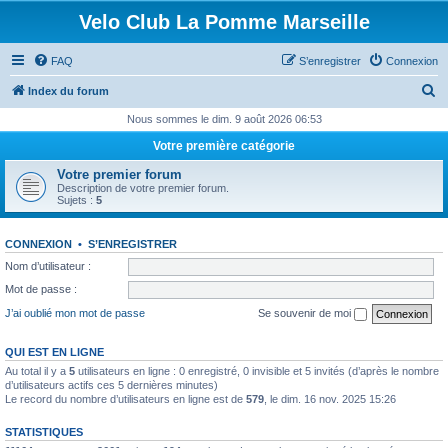
Velo Club La Pomme Marseille
FAQ
S’enregistrer
Connexion
R
Index du forum
e
Nous sommes le dim. 9 août 2026 06:53
c
Votre première catégorie
h
Votre premier forum
e
Description de votre premier forum.
Sujets :
5
r
c
CONNEXION
•
S’ENREGISTRER
h
Nom d’utilisateur :
e
Mot de passe :
r
J’ai oublié mon mot de passe
Se souvenir de moi
QUI EST EN LIGNE
Au total il y a
5
utilisateurs en ligne : 0 enregistré, 0 invisible et 5 invités (d’après le nombre
d’utilisateurs actifs ces 5 dernières minutes)
Le record du nombre d’utilisateurs en ligne est de
579
, le dim. 16 nov. 2025 15:26
STATISTIQUES