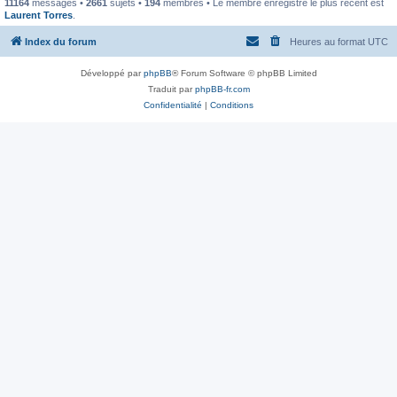
11164
messages •
2661
sujets •
194
membres • Le membre enregistré le plus récent est
Laurent Torres
.
Index du forum
Heures au format
UTC
Développé par
phpBB
® Forum Software © phpBB Limited
Traduit par
phpBB-fr.com
Confidentialité
|
Conditions