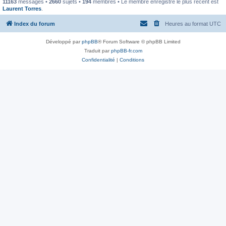
11163
messages •
2660
sujets •
194
membres • Le membre enregistré le plus récent est
Laurent Torres
.
Index du forum
Heures au format
UTC
Développé par
phpBB
® Forum Software © phpBB Limited
Traduit par
phpBB-fr.com
Confidentialité
|
Conditions