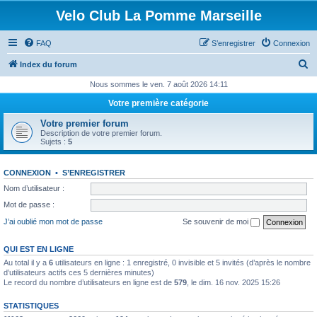
Velo Club La Pomme Marseille
FAQ
S’enregistrer
Connexion
R
Index du forum
e
Nous sommes le ven. 7 août 2026 14:11
c
Votre première catégorie
h
Votre premier forum
e
Description de votre premier forum.
Sujets :
5
r
c
CONNEXION
•
S’ENREGISTRER
h
Nom d’utilisateur :
e
Mot de passe :
r
J’ai oublié mon mot de passe
Se souvenir de moi
QUI EST EN LIGNE
Au total il y a
6
utilisateurs en ligne : 1 enregistré, 0 invisible et 5 invités (d’après le nombre
d’utilisateurs actifs ces 5 dernières minutes)
Le record du nombre d’utilisateurs en ligne est de
579
, le dim. 16 nov. 2025 15:26
STATISTIQUES