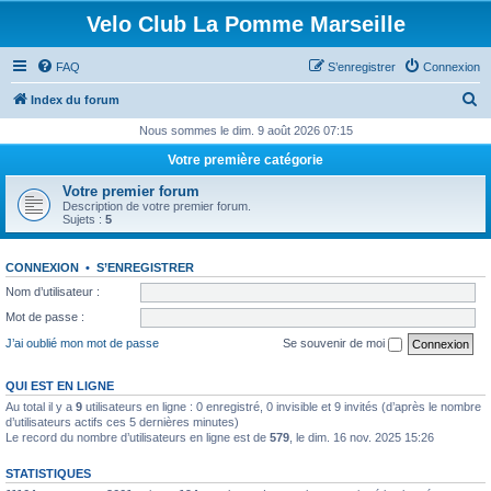
Velo Club La Pomme Marseille
FAQ
S’enregistrer
Connexion
R
Index du forum
e
Nous sommes le dim. 9 août 2026 07:15
c
Votre première catégorie
h
Votre premier forum
e
Description de votre premier forum.
Sujets :
5
r
c
CONNEXION
•
S’ENREGISTRER
h
Nom d’utilisateur :
e
Mot de passe :
r
J’ai oublié mon mot de passe
Se souvenir de moi
QUI EST EN LIGNE
Au total il y a
9
utilisateurs en ligne : 0 enregistré, 0 invisible et 9 invités (d’après le nombre
d’utilisateurs actifs ces 5 dernières minutes)
Le record du nombre d’utilisateurs en ligne est de
579
, le dim. 16 nov. 2025 15:26
STATISTIQUES