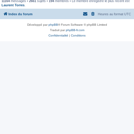
11164
messages •
2661
sujets •
194
membres • Le membre enregistré le plus récent est
Laurent Torres
.
Index du forum
Heures au format
UTC
Développé par
phpBB
® Forum Software © phpBB Limited
Traduit par
phpBB-fr.com
Confidentialité
|
Conditions