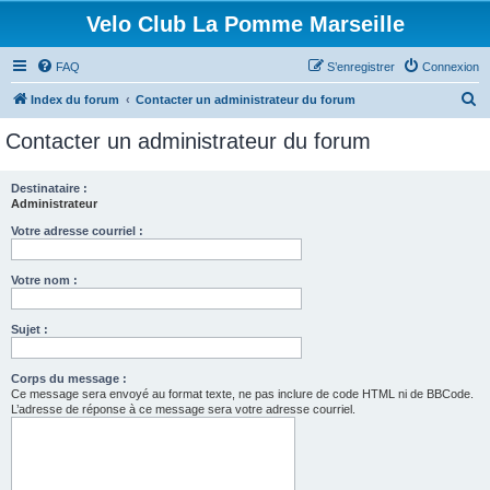
Velo Club La Pomme Marseille
FAQ
S’enregistrer
Connexion
R
Index du forum
Contacter un administrateur du forum
e
Contacter un administrateur du forum
c
h
Destinataire :
Administrateur
e
r
Votre adresse courriel :
c
Votre nom :
h
e
Sujet :
r
Corps du message :
Ce message sera envoyé au format texte, ne pas inclure de code HTML ni de BBCode.
L’adresse de réponse à ce message sera votre adresse courriel.