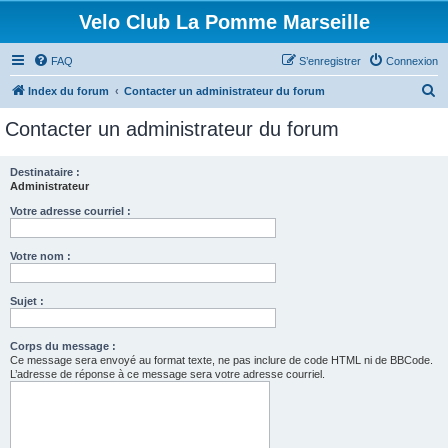
Velo Club La Pomme Marseille
FAQ
S’enregistrer
Connexion
R
Index du forum
Contacter un administrateur du forum
e
Contacter un administrateur du forum
c
h
Destinataire :
Administrateur
e
r
Votre adresse courriel :
c
Votre nom :
h
e
Sujet :
r
Corps du message :
Ce message sera envoyé au format texte, ne pas inclure de code HTML ni de BBCode.
L’adresse de réponse à ce message sera votre adresse courriel.