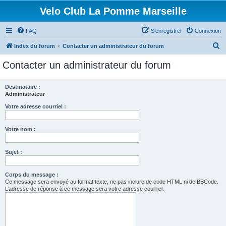
Velo Club La Pomme Marseille
FAQ
S’enregistrer
Connexion
R
Index du forum
Contacter un administrateur du forum
e
Contacter un administrateur du forum
c
h
Destinataire :
Administrateur
e
r
Votre adresse courriel :
c
Votre nom :
h
e
Sujet :
r
Corps du message :
Ce message sera envoyé au format texte, ne pas inclure de code HTML ni de BBCode.
L’adresse de réponse à ce message sera votre adresse courriel.