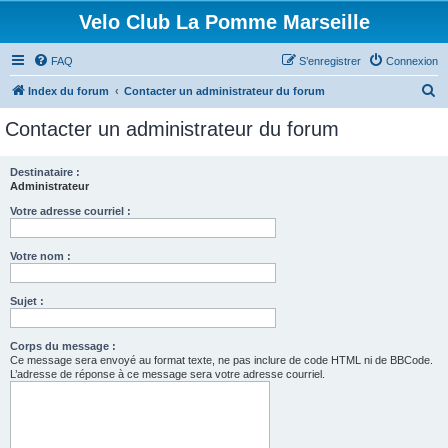
Velo Club La Pomme Marseille
FAQ
S’enregistrer
Connexion
R
Index du forum
Contacter un administrateur du forum
e
Contacter un administrateur du forum
c
h
Destinataire :
Administrateur
e
r
Votre adresse courriel :
c
Votre nom :
h
e
Sujet :
r
Corps du message :
Ce message sera envoyé au format texte, ne pas inclure de code HTML ni de BBCode.
L’adresse de réponse à ce message sera votre adresse courriel.