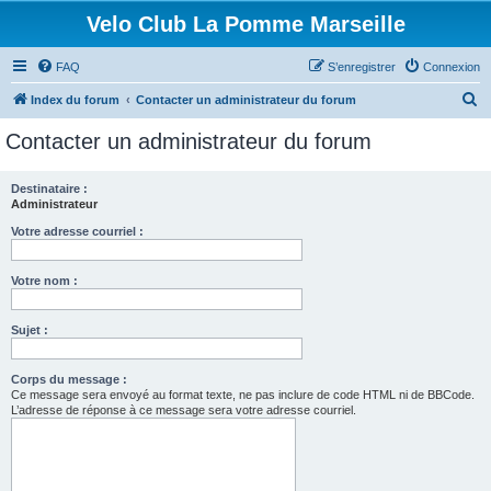
Velo Club La Pomme Marseille
FAQ
S’enregistrer
Connexion
R
Index du forum
Contacter un administrateur du forum
e
Contacter un administrateur du forum
c
h
Destinataire :
Administrateur
e
r
Votre adresse courriel :
c
Votre nom :
h
e
Sujet :
r
Corps du message :
Ce message sera envoyé au format texte, ne pas inclure de code HTML ni de BBCode.
L’adresse de réponse à ce message sera votre adresse courriel.