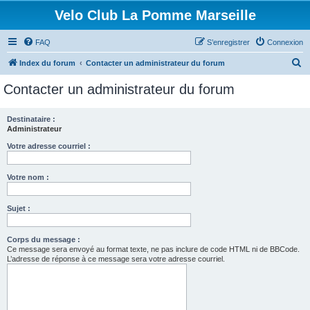
Velo Club La Pomme Marseille
FAQ
S’enregistrer
Connexion
R
Index du forum
Contacter un administrateur du forum
e
Contacter un administrateur du forum
c
h
Destinataire :
Administrateur
e
r
Votre adresse courriel :
c
Votre nom :
h
e
Sujet :
r
Corps du message :
Ce message sera envoyé au format texte, ne pas inclure de code HTML ni de BBCode.
L’adresse de réponse à ce message sera votre adresse courriel.