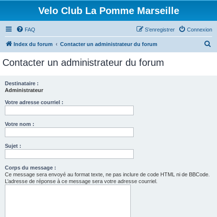
Velo Club La Pomme Marseille
FAQ
S’enregistrer
Connexion
R
Index du forum
Contacter un administrateur du forum
e
Contacter un administrateur du forum
c
h
Destinataire :
Administrateur
e
r
Votre adresse courriel :
c
Votre nom :
h
e
Sujet :
r
Corps du message :
Ce message sera envoyé au format texte, ne pas inclure de code HTML ni de BBCode.
L’adresse de réponse à ce message sera votre adresse courriel.