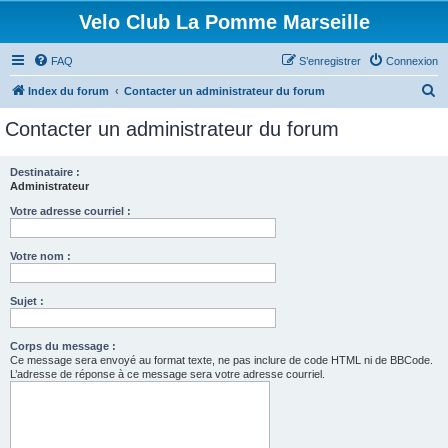
Velo Club La Pomme Marseille
FAQ
S’enregistrer
Connexion
R
Index du forum
Contacter un administrateur du forum
e
Contacter un administrateur du forum
c
h
Destinataire :
Administrateur
e
r
Votre adresse courriel :
c
Votre nom :
h
e
Sujet :
r
Corps du message :
Ce message sera envoyé au format texte, ne pas inclure de code HTML ni de BBCode.
L’adresse de réponse à ce message sera votre adresse courriel.