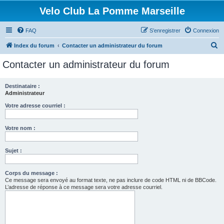
Velo Club La Pomme Marseille
FAQ
S’enregistrer
Connexion
R
Index du forum
Contacter un administrateur du forum
e
Contacter un administrateur du forum
c
h
Destinataire :
Administrateur
e
r
Votre adresse courriel :
c
Votre nom :
h
e
Sujet :
r
Corps du message :
Ce message sera envoyé au format texte, ne pas inclure de code HTML ni de BBCode.
L’adresse de réponse à ce message sera votre adresse courriel.