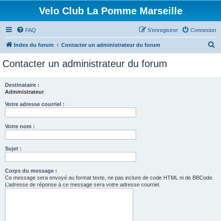
Velo Club La Pomme Marseille
FAQ
S’enregistrer
Connexion
R
Index du forum
Contacter un administrateur du forum
e
Contacter un administrateur du forum
c
h
Destinataire :
Administrateur
e
r
Votre adresse courriel :
c
Votre nom :
h
e
Sujet :
r
Corps du message :
Ce message sera envoyé au format texte, ne pas inclure de code HTML ni de BBCode.
L’adresse de réponse à ce message sera votre adresse courriel.