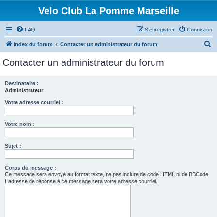
Velo Club La Pomme Marseille
FAQ
S’enregistrer
Connexion
R
Index du forum
Contacter un administrateur du forum
e
Contacter un administrateur du forum
c
h
Destinataire :
Administrateur
e
r
Votre adresse courriel :
c
Votre nom :
h
e
Sujet :
r
Corps du message :
Ce message sera envoyé au format texte, ne pas inclure de code HTML ni de BBCode.
L’adresse de réponse à ce message sera votre adresse courriel.