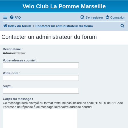
Velo Club La Pomme Marseille
FAQ
S’enregistrer
Connexion
R
Index du forum
Contacter un administrateur du forum
e
Contacter un administrateur du forum
c
h
Destinataire :
Administrateur
e
r
Votre adresse courriel :
c
Votre nom :
h
e
Sujet :
r
Corps du message :
Ce message sera envoyé au format texte, ne pas inclure de code HTML ni de BBCode.
L’adresse de réponse à ce message sera votre adresse courriel.