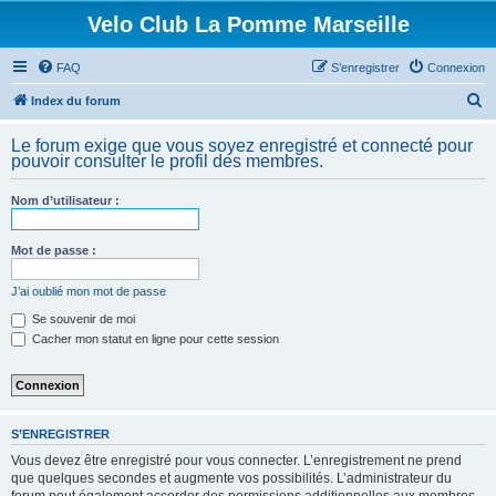
Velo Club La Pomme Marseille
FAQ
S’enregistrer
Connexion
R
Index du forum
e
Le forum exige que vous soyez enregistré et connecté pour
c
pouvoir consulter le profil des membres.
h
Nom d’utilisateur :
e
r
Mot de passe :
c
h
J’ai oublié mon mot de passe
e
Se souvenir de moi
Cacher mon statut en ligne pour cette session
r
S’ENREGISTRER
Vous devez être enregistré pour vous connecter. L’enregistrement ne prend
que quelques secondes et augmente vos possibilités. L’administrateur du
forum peut également accorder des permissions additionnelles aux membres