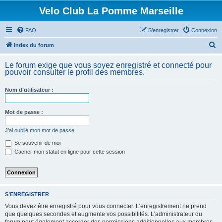
Velo Club La Pomme Marseille
FAQ
S’enregistrer
Connexion
R
Index du forum
e
Le forum exige que vous soyez enregistré et connecté pour
c
pouvoir consulter le profil des membres.
h
Nom d’utilisateur :
e
r
Mot de passe :
c
h
J’ai oublié mon mot de passe
e
Se souvenir de moi
Cacher mon statut en ligne pour cette session
r
S’ENREGISTRER
Vous devez être enregistré pour vous connecter. L’enregistrement ne prend
que quelques secondes et augmente vos possibilités. L’administrateur du
forum peut également accorder des permissions additionnelles aux membres