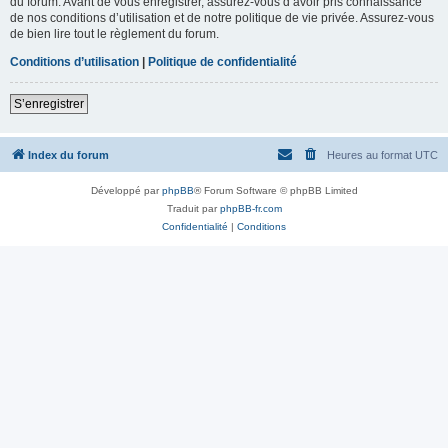
du forum. Avant de vous enregistrer, assurez-vous d’avoir pris connaissance
de nos conditions d’utilisation et de notre politique de vie privée. Assurez-vous
de bien lire tout le règlement du forum.
Conditions d’utilisation
|
Politique de confidentialité
S’enregistrer
Index du forum
Heures au format
UTC
Développé par
phpBB
® Forum Software © phpBB Limited
Traduit par
phpBB-fr.com
Confidentialité
|
Conditions