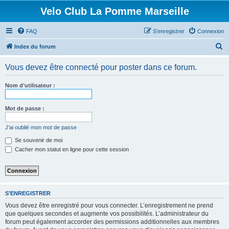
Velo Club La Pomme Marseille
FAQ
S’enregistrer
Connexion
R
Index du forum
e
Vous devez être connecté pour poster dans ce forum.
c
h
Nom d’utilisateur :
e
r
Mot de passe :
c
J’ai oublié mon mot de passe
h
Se souvenir de moi
e
Cacher mon statut en ligne pour cette session
r
S’ENREGISTRER
Vous devez être enregistré pour vous connecter. L’enregistrement ne prend
que quelques secondes et augmente vos possibilités. L’administrateur du
forum peut également accorder des permissions additionnelles aux membres