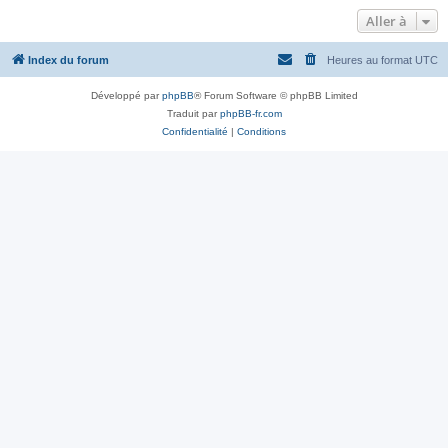
Aller à
Index du forum
Heures au format
UTC
Développé par
phpBB
® Forum Software © phpBB Limited
Traduit par
phpBB-fr.com
Confidentialité
|
Conditions