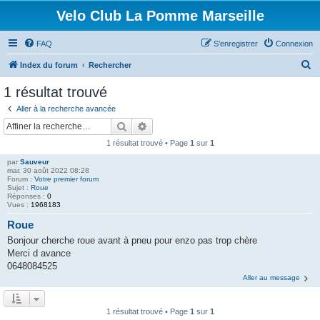
Velo Club La Pomme Marseille
FAQ
S’enregistrer
Connexion
R
Index du forum
Rechercher
e
1 résultat trouvé
c
Aller à la recherche avancée
h
Rechercher
Recherche avancée
e
1 résultat trouvé • Page
1
sur
1
r
par
Sauveur
c
mar. 30 août 2022 08:28
Forum :
Votre premier forum
h
Sujet :
Roue
Réponses :
0
e
Vues :
1968183
r
Roue
Bonjour cherche roue avant à pneu pour enzo pas trop chère
Merci d avance
0648084525
Aller au message
1 résultat trouvé • Page
1
sur
1