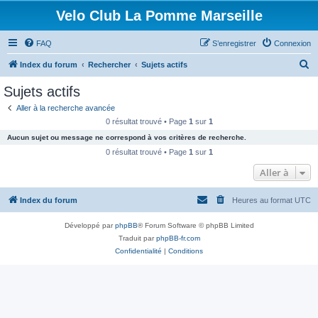
Velo Club La Pomme Marseille
FAQ
S’enregistrer
Connexion
R
Index du forum
Rechercher
Sujets actifs
e
Sujets actifs
c
Aller à la recherche avancée
h
0 résultat trouvé • Page
1
sur
1
e
Aucun sujet ou message ne correspond à vos critères de recherche.
r
0 résultat trouvé • Page
1
sur
1
c
Aller à
h
Index du forum
Heures au format
UTC
e
r
Développé par
phpBB
® Forum Software © phpBB Limited
Traduit par
phpBB-fr.com
Confidentialité
|
Conditions