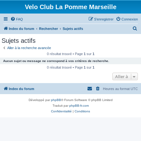
Velo Club La Pomme Marseille
FAQ
S’enregistrer
Connexion
R
Index du forum
Rechercher
Sujets actifs
e
Sujets actifs
c
Aller à la recherche avancée
h
0 résultat trouvé • Page
1
sur
1
e
Aucun sujet ou message ne correspond à vos critères de recherche.
r
0 résultat trouvé • Page
1
sur
1
c
Aller à
h
Index du forum
Heures au format
UTC
e
r
Développé par
phpBB
® Forum Software © phpBB Limited
Traduit par
phpBB-fr.com
Confidentialité
|
Conditions