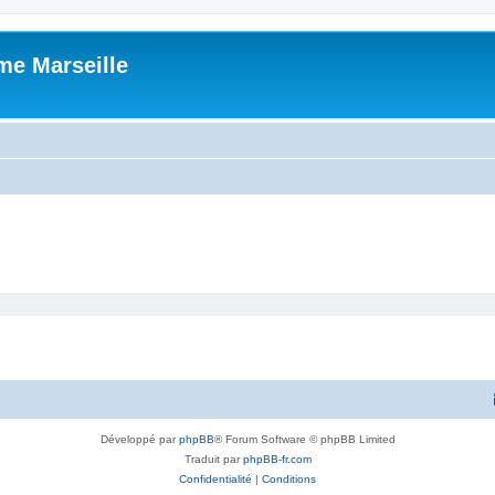
me Marseille
Développé par
phpBB
® Forum Software © phpBB Limited
Traduit par
phpBB-fr.com
Confidentialité
|
Conditions