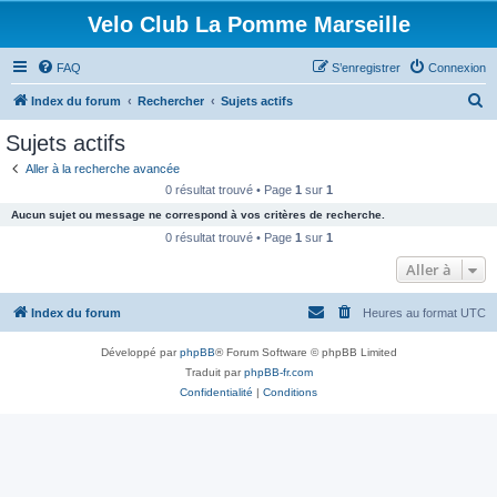
Velo Club La Pomme Marseille
FAQ
S’enregistrer
Connexion
R
Index du forum
Rechercher
Sujets actifs
e
Sujets actifs
c
Aller à la recherche avancée
h
0 résultat trouvé • Page
1
sur
1
e
Aucun sujet ou message ne correspond à vos critères de recherche.
r
0 résultat trouvé • Page
1
sur
1
c
Aller à
h
Index du forum
Heures au format
UTC
e
r
Développé par
phpBB
® Forum Software © phpBB Limited
Traduit par
phpBB-fr.com
Confidentialité
|
Conditions