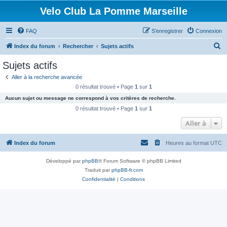
Velo Club La Pomme Marseille
FAQ
S’enregistrer
Connexion
R
Index du forum
Rechercher
Sujets actifs
e
Sujets actifs
c
Aller à la recherche avancée
h
0 résultat trouvé • Page
1
sur
1
e
Aucun sujet ou message ne correspond à vos critères de recherche.
r
0 résultat trouvé • Page
1
sur
1
c
Aller à
h
Index du forum
Heures au format
UTC
e
r
Développé par
phpBB
® Forum Software © phpBB Limited
Traduit par
phpBB-fr.com
Confidentialité
|
Conditions