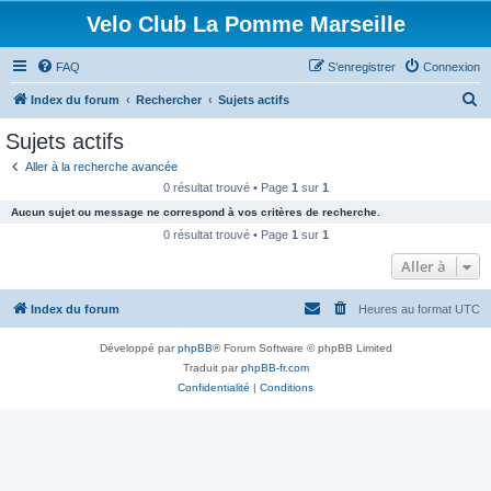
Velo Club La Pomme Marseille
FAQ
S’enregistrer
Connexion
R
Index du forum
Rechercher
Sujets actifs
e
Sujets actifs
c
Aller à la recherche avancée
h
0 résultat trouvé • Page
1
sur
1
e
Aucun sujet ou message ne correspond à vos critères de recherche.
r
0 résultat trouvé • Page
1
sur
1
c
Aller à
h
Index du forum
Heures au format
UTC
e
r
Développé par
phpBB
® Forum Software © phpBB Limited
Traduit par
phpBB-fr.com
Confidentialité
|
Conditions