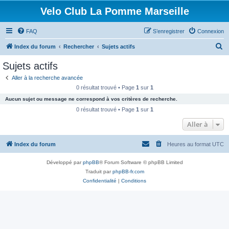
Velo Club La Pomme Marseille
FAQ
S’enregistrer
Connexion
R
Index du forum
Rechercher
Sujets actifs
e
Sujets actifs
c
Aller à la recherche avancée
h
0 résultat trouvé • Page
1
sur
1
e
Aucun sujet ou message ne correspond à vos critères de recherche.
r
0 résultat trouvé • Page
1
sur
1
c
Aller à
h
Index du forum
Heures au format
UTC
e
r
Développé par
phpBB
® Forum Software © phpBB Limited
Traduit par
phpBB-fr.com
Confidentialité
|
Conditions