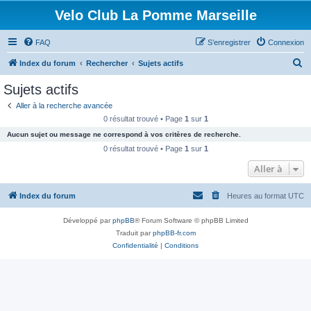
Velo Club La Pomme Marseille
FAQ
S’enregistrer
Connexion
R
Index du forum
Rechercher
Sujets actifs
e
Sujets actifs
c
Aller à la recherche avancée
h
0 résultat trouvé • Page
1
sur
1
e
Aucun sujet ou message ne correspond à vos critères de recherche.
r
0 résultat trouvé • Page
1
sur
1
c
Aller à
h
Index du forum
Heures au format
UTC
e
r
Développé par
phpBB
® Forum Software © phpBB Limited
Traduit par
phpBB-fr.com
Confidentialité
|
Conditions