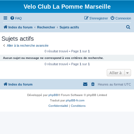
Velo Club La Pomme Marseille
FAQ
S’enregistrer
Connexion
R
Index du forum
Rechercher
Sujets actifs
e
Sujets actifs
c
Aller à la recherche avancée
h
0 résultat trouvé • Page
1
sur
1
e
Aucun sujet ou message ne correspond à vos critères de recherche.
r
0 résultat trouvé • Page
1
sur
1
c
Aller à
h
Index du forum
Heures au format
UTC
e
r
Développé par
phpBB
® Forum Software © phpBB Limited
Traduit par
phpBB-fr.com
Confidentialité
|
Conditions