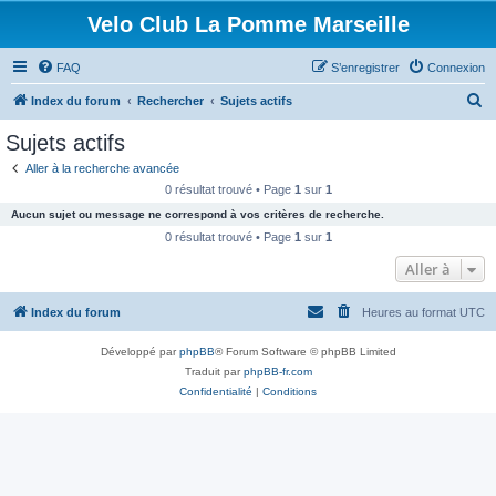
Velo Club La Pomme Marseille
FAQ
S’enregistrer
Connexion
R
Index du forum
Rechercher
Sujets actifs
e
Sujets actifs
c
Aller à la recherche avancée
h
0 résultat trouvé • Page
1
sur
1
e
Aucun sujet ou message ne correspond à vos critères de recherche.
r
0 résultat trouvé • Page
1
sur
1
c
Aller à
h
Index du forum
Heures au format
UTC
e
r
Développé par
phpBB
® Forum Software © phpBB Limited
Traduit par
phpBB-fr.com
Confidentialité
|
Conditions